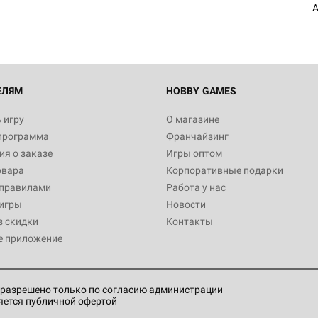
A
ЕЛЯМ
HOBBY GAMES
 игру
О магазине
программа
Франчайзинг
я о заказе
Игры оптом
овара
Корпоративные подарки
 правилами
Работа у нас
игры
Новости
з скидки
Контакты
е приложение
разрешено только по согласию администрации
яется публичной офертой