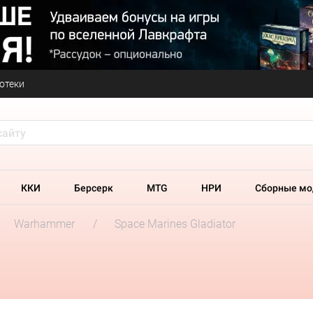
отеки
ККИ
Берсерк
MTG
НРИ
Сборные мо
Warhammer
Space Marines Gladiator