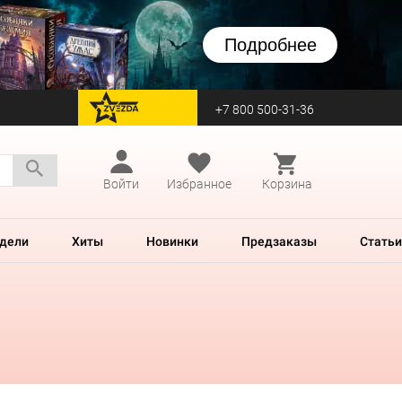
Подробнее
+7 800 500-31-36
перейти на Zvezda
Войти
Избранное
Корзина
дели
Хиты
Новинки
Предзаказы
Статьи