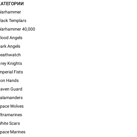
КАТЕГОРИИ
Warhammer
lack Templars
arhammer 40,000
lood Angels
ark Angels
eathwatch
rey Knights
mperial Fists
ron Hands
aven Guard
alamanders
pace Wolves
ltramarines
hite Scars
pace Marines