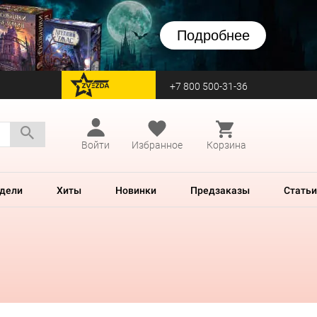
Подробнее
+7 800 500-31-36
перейти на Zvezda
Войти
Избранное
Корзина
дели
Хиты
Новинки
Предзаказы
Статьи