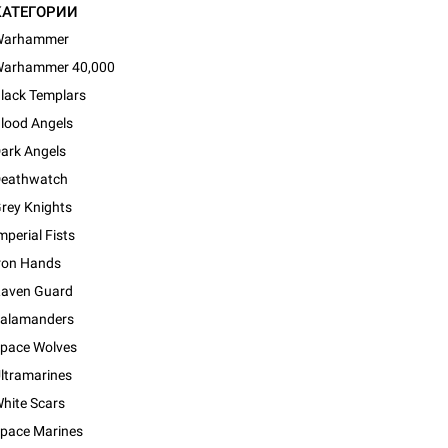
КАТЕГОРИИ
Warhammer
arhammer 40,000
lack Templars
lood Angels
ark Angels
eathwatch
rey Knights
mperial Fists
ron Hands
aven Guard
alamanders
pace Wolves
ltramarines
hite Scars
pace Marines