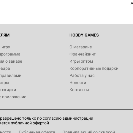
A
ЕЛЯМ
HOBBY GAMES
 игру
О магазине
программа
Франчайзинг
я о заказе
Игры оптом
овара
Корпоративные подарки
 правилами
Работа у нас
игры
Новости
з скидки
Контакты
е приложение
разрешено только по согласию администрации
яется публичной офертой
ности
Публичная оферта
Правила акций со скидкой