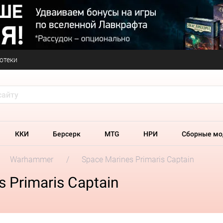
отеки
ККИ
Берсерк
MTG
НРИ
Сборные мо
Warhammer
Space Marines Primaris Captain
 Primaris Captain