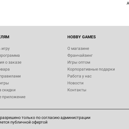
A
Настольная игра Hobby World
Белая смерть
12 990
ЕЛЯМ
HOBBY GAMES
 игру
О магазине
программа
Франчайзинг
Настольная игра Hobby World
я о заказе
Игры оптом
Сердце роя. Дисплей бустеро
овара
Корпоративные подарки
3 490
 правилами
Работа у нас
игры
Новости
з скидки
Контакты
е приложение
Настольная игра Hobby Worl
Аркхэма. Карточная игра: Вт
4 990
разрешено только по согласию администрации
яется публичной офертой