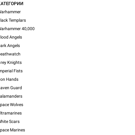
КАТЕГОРИИ
Warhammer
lack Templars
arhammer 40,000
lood Angels
ark Angels
eathwatch
rey Knights
mperial Fists
ron Hands
aven Guard
alamanders
pace Wolves
ltramarines
d Монстры
hite Scars
pace Marines