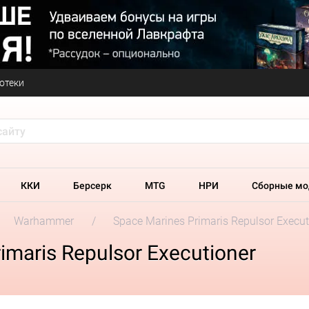
отеки
ККИ
Берсерк
MTG
НРИ
Сборные мо
Warhammer
Space Marines Primaris Repulsor Execut
maris Repulsor Executioner