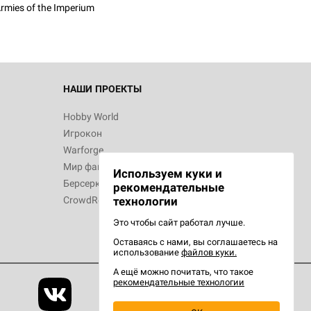
rmies of the Imperium
 Зомбицид:
НАШИ ПРОЕКТЫ
Hobby World
Игрокон
 Берсерк.
Warforge
в
Мир фантастики
Используем куки и
Берсерк
рекомендательные
CrowdRepublic
технологии
Это чтобы сайт работал лучше.
Оставаясь с нами, вы соглашаетесь на
d Ужас
использование
файлов куки.
орой сезон
А ещё можно почитать, что такое
рекомендательные технологии