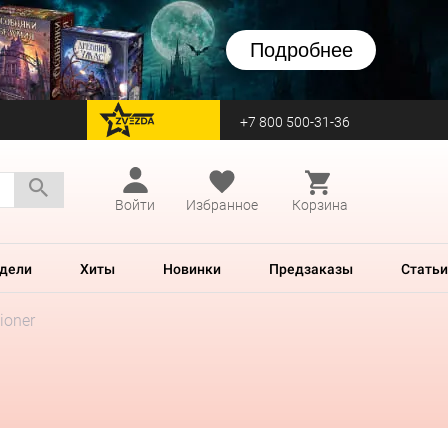
Подробнее
+7 800 500-31-36
перейти на Zvezda
Войти
Избранное
Корзина
дели
Хиты
Новинки
Предзаказы
Статьи
ioner