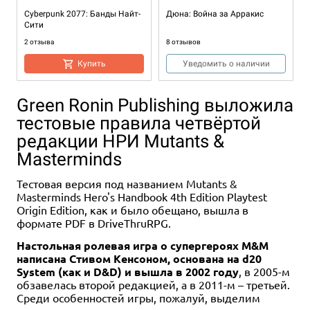
Cyberpunk 2077: Банды Найт-
Дюна: Война за Арракис
Сити
2 отзыва
8 отзывов
Купить
Уведомить о наличии
Green Ronin Publishing выложила
тестовые правила четвёртой
редакции НРИ Mutants &
Masterminds
Тестовая версия под названием Mutants &
Masterminds Hero's Handbook 4th Edition Playtest
Хит
Хит
Хит
3-5
3-6
1-6
1-6
2-5
90-120
40-60
60+
120
45+
12+
13+
18+
16+
10+
1-4
2-4
1-6
1-5
120
60-90
30+
90-120
13+
18+
14+
16+
Origin Edition, как и было обещано, вышла в
формате PDF в DriveThruRPG.
14 990 ₽
14 990 ₽
12 990 ₽
2 990 ₽
3 750 ₽
12 990 ₽
14 990 ₽
8 490 ₽
2 490 ₽
Настольная ролевая игра о супергероях M&M
Зомбицид. Вторая редакция
Кромешная тьма:
Восходящее солнце
Мачи Коро 2
Шериф Ноттингема. Вторая
Ктулху: Смерть может
Трудванг: Легенды
Кровь и Ярость
Зомбицид: За чертой смерти
Преисподняя
редакция
умереть
написана Стивом Кенсоном, основана на d20
54 отзыва
18 отзывов
3 отзыва
5 отзывов
22 отзыва
Купить
System (как и D&D) и вышла в 2002 году
, в 2005-м
5 отзывов
17 отзывов
Уведомить о наличии
Купить
Купить
Купить
Уведомить о наличии
Купить
обзавелась второй редакцией, а в 2011-м – третьей.
Купить
Уведомить о наличии
Среди особенностей игры, пожалуй, выделим