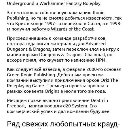
Underground и Warhammer Fantasy Roleplay.
Затем основал собственную компанию Ronin
Publishing, но та не смогла добиться известности, так
что Крис в конце 1997-го переехал в Сиэтл, а в 1998-
м получил работу в Wizards of the Coast.
Присоединившись к команде разработчиков,
полтора года писал материалы для Advanced
Dungeons & Dragons, затем переключился на игру с
миниатюрами Dungeons & Dragons: Chainmail, но
вскоре понял, что скучает по написанию НРИ.
Как следует всё взвесив, в феврале 2000-го основал
Green Ronin Publishing. Дебютным проектом
компании выступили приключения орков Ork! The
Roleplaying Game. Премьера проекта прошла в
рамках конвента Origins в июле того же года.
Месяцем позже вышло приключение Death in
Freeport, написанное для d20 System. Его
коммерческий успех и дал компании будущее.
Ряд свежих любопытных крауд-