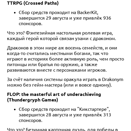
TTRPG (Crossed Paths)
Сбор средств проходит на BackerKit,
завершится 29 августа и уже привлёк 936
спонсоров.
Что это? Фэнтезийная настольная ролевая игра,
каждый герой которой связан узами с драконом.
Драконов в этом мире аж восемь семейств, и они
когда-то считались местными богами, так что
играют в историях более активную роль, чем просто
питомцы или братья по оружию, а также
развиваются вместе с персонажами игроков.
За счёт наличия системы оракула играть в Drakonym
можно без гейм-мастера (или и вовсе одному).
FLOP: the masterful art of underachieving
(Thundergryph Games)
Сбор средств проходит на "Кикстартере",
завершится 28 августа и уже привлёк 313
спонсоров.
Что это? Безумная карточная дуэль, для победы в