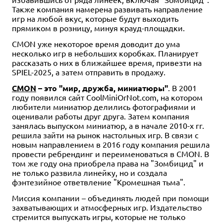
Также компания намерена развивать направление
игр на любой вкус, которые будут выходить
прямиком в розницу, минуя крауд-площадки.
CMON уже некоторое время доводит до ума
несколько игр в небольших коробках. Планирует
рассказать о них в ближайшее время, привезти на
SPIEL-2025, а затем отправить в продажу.
CMON
– это "мир, дружба, миниатюры"
. В 2001
году появился сайт CoolMiniOrNot.com, на котором
любители миниатюр делились фотографиями и
оценивали работы друг друга. Затем компания
занялась выпуском миниатюр, а в начале 2010-х гг.
решила зайти на рынок настольных игр. В связи с
новым направлением в 2016 году компания решила
провести ребрендинг и переименоваться в CMON. В
том же году она приобрела права на "Зомбицид" и
не только развила линейку, но и создала
фэнтезийное ответвление "Кромешная тьма".
Миссия компании – объединять людей при помощи
захватывающих и атмосферных игр. Издательство
стремится выпускать игры, которые не только