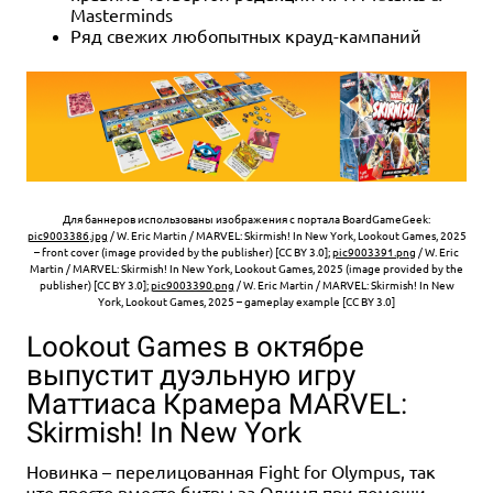
Masterminds
Ряд свежих любопытных крауд-кампаний
Для баннеров использованы изображения с портала BoardGameGeek:
pic9003386.jpg
/ W. Eric Martin / MARVEL: Skirmish! In New York, Lookout Games, 2025
– front cover (image provided by the publisher) [CC BY 3.0];
pic9003391.png
/ W. Eric
Martin / MARVEL: Skirmish! In New York, Lookout Games, 2025 (image provided by the
publisher) [CC BY 3.0];
pic9003390.png
/ W. Eric Martin / MARVEL: Skirmish! In New
York, Lookout Games, 2025 – gameplay example [CC BY 3.0]
Lookout Games в октябре
выпустит дуэльную игру
Маттиаса Крамера MARVEL:
Skirmish! In New York
Новинка – перелицованная Fight for Olympus, так
что просто вместо битвы за Олимп при помощи