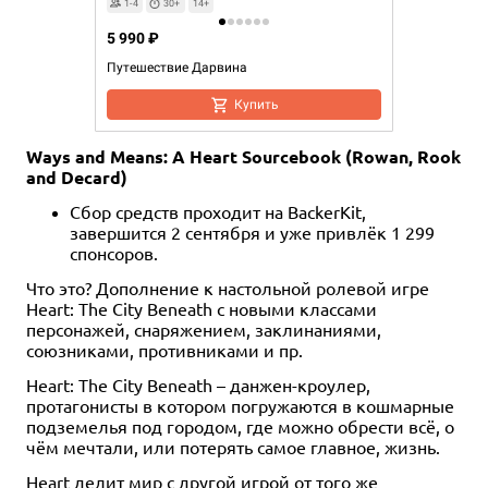
1-4
30+
14+
5 990 ₽
Путешествие Дарвина
Купить
Ways and Means: A Heart Sourcebook (Rowan, Rook
and Decard)
Сбор средств проходит на BackerKit,
завершится 2 сентября и уже привлёк 1 299
спонсоров.
Что это? Дополнение к настольной ролевой игре
Heart: The City Beneath с новыми классами
персонажей, снаряжением, заклинаниями,
союзниками, противниками и пр.
Heart: The City Beneath – данжен-кроулер,
протагонисты в котором погружаются в кошмарные
подземелья под городом, где можно обрести всё, о
чём мечтали, или потерять самое главное, жизнь.
Heart делит мир с другой игрой от того же