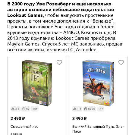
В 2000 году Уве Розенберг и ещё несколько
авторов основали небольшое издательство
Lookout Games
, чтобы выпускать простенькие
проекты, в том числе дополнения к "Бонанзе".
Проекты посложнее Уве тогда отдавал в более
крупные издательства – AMIGO, Kosmos и т. д. В
2013 году компанию Lookout Games приобрела
Mayfair Games. Спустя 5 лет MG закрылась, продав
все свои активы, включая LG, Asmodee.
2-5
60
10+
1-4
60-90
14+
2 490 ₽
3 490 ₽
Смешанный лес
Великий Западный Путь: Эль-
Пасо
1 отзыв