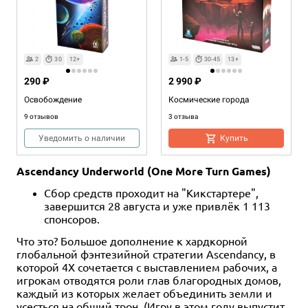
2
30
12+
1-5
30-45
13+
290 ₽
2 990 ₽
Освобождение
Космические города
9 отзывов
3 отзыва
Уведомить о наличии
Купить
Ascendancy Underworld (One More Turn Games)
Сбор средств проходит на "Кикстартере",
завершится 28 августа и уже привлёк 1 113
спонсоров.
Что это? Большое дополнение к хардкорной
глобальной фэнтезийной стратегии Ascendancy, в
которой 4X сочетается с выставлением рабочих, а
игрокам отводятся роли глав благородных домов,
каждый из которых желает объединить земли и
усесться на общий трон. (Игру в этом году выпустит