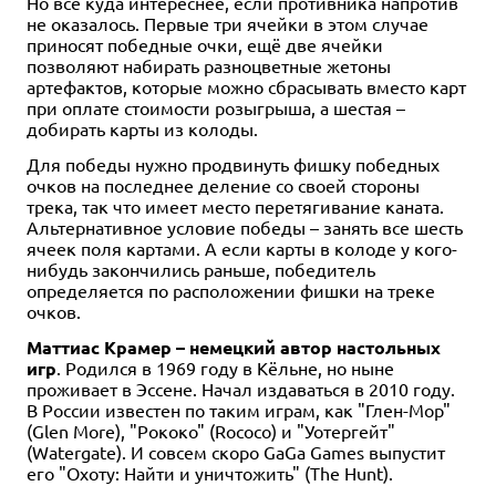
Но всё куда интереснее, если противника напротив
не оказалось. Первые три ячейки в этом случае
приносят победные очки, ещё две ячейки
позволяют набирать разноцветные жетоны
артефактов, которые можно сбрасывать вместо карт
при оплате стоимости розыгрыша, а шестая –
добирать карты из колоды.
Для победы нужно продвинуть фишку победных
очков на последнее деление со своей стороны
трека, так что имеет место перетягивание каната.
Альтернативное условие победы – занять все шесть
ячеек поля картами. А если карты в колоде у кого-
нибудь закончились раньше, победитель
определяется по расположении фишки на треке
очков.
Маттиас Крамер – немецкий автор настольных
игр
. Родился в 1969 году в Кёльне, но ныне
проживает в Эссене. Начал издаваться в 2010 году.
В России известен по таким играм, как "Глен-Мор"
(Glen More), "Рококо" (Rococo) и "Уотергейт"
(Watergate). И совсем скоро GaGa Games выпустит
его "Охоту: Найти и уничтожить" (The Hunt).