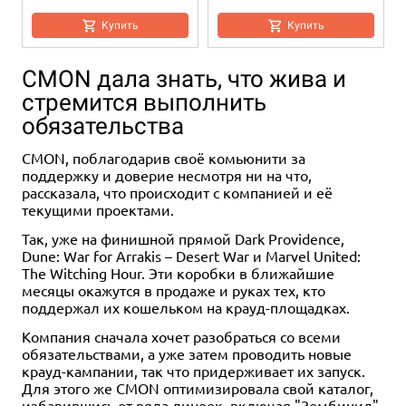
Купить
Купить
CMON дала знать, что жива и
стремится выполнить
обязательства
CMON, поблагодарив своё комьюнити за
поддержку и доверие несмотря ни на что,
рассказала, что происходит с компанией и её
текущими проектами.
1-4
2
2
30-45
30-45
50-140
8+
8+
12+
Eng
Eng
2-4
2
15-30
40-80
8+
10+
Eng
Eng
6 490 ₽
1 197 ₽
3 990 ₽
4 990 ₽
1 197 ₽
3 990 ₽
3 990 ₽
Так, уже на финишной прямой Dark Providence,
-70%
-70%
Dune: War for Arrakis – Desert War и Marvel United:
Халлертау
Patchwork: Halloween Edition
Patchwork: Christmas Edition
Treos
Patchwork: Valentine's Day
The Witching Hour. Эти коробки в ближайшие
Edition
6 отзывов
месяцы окажутся в продаже и руках тех, кто
Уведомить о наличии
Уведомить о наличии
Купить
поддержал их кошельком на крауд-площадках.
Уведомить о наличии
Уведомить о наличии
Компания сначала хочет разобраться со всеми
обязательствами, а уже затем проводить новые
крауд-кампании, так что придерживает их запуск.
Для этого же CMON оптимизировала свой каталог,
избавившись от ряда линеек, включая "Зомбицид".