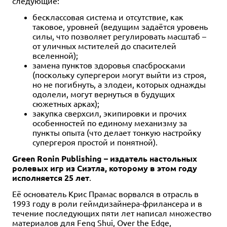
следующие:
бесклассовая система и отсутствие, как
таковое, уровней (ведущим задаётся уровень
силы, что позволяет регулировать масштаб –
от уличных мстителей до спасителей
вселенной);
замена пунктов здоровья спасбросками
(поскольку супергерои могут выйти из строя,
но не погибнуть, а злодеи, которых однажды
одолели, могут вернуться в будущих
сюжетных арках);
закупка сверхсил, экипировки и прочих
особенностей по единому механизму за
пункты опыта (что делает тонкую настройку
супергероя простой и понятной).
Green Ronin Publishing – издатель настольных
ролевых игр из Сиэтла, которому в этом году
исполняется 25 лет
.
Её основатель Крис Прамас ворвался в отрасль в
1993 году в роли геймдизайнера-фрилансера и в
течение последующих пяти лет написал множество
материалов для Feng Shui, Over the Edge,