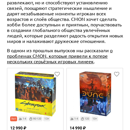
развлекают, но и способствуют установлению
связей, поощряют стратегические мышление и
дарят незабываемые моменты игрокам всех
возрастов и слоёв общества. CMON хочет сделать
хобби более доступным и приятным, поучаствовать
в создании глобального общества увлечённых
людей, которые разделяют радость открытия новых
миров и налаживают дружеские отношения.
В одном из прошлых выпусков мы рассказали
о
проблемах CMON, которые привели к потере
нескольких серьёзных игровых линеек
.
Хит
1-4
90-120
13+
1-4
120
13+
12 990 ₽
14 990 ₽