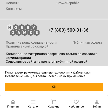
Новости
CrowdRepublic
Контакты
+7 (800) 500-31-36
Политика конфиденциальности
Публичная оферта
Правила акций со скидкой
Копирование материалов разрешено только по согласию
администрации
Содержимое сайта не является публичной офертой
На сайте Hobby Games применяются
рекомендательные
технологии
.
Используем
рекомендательные технологии
и
файлы куки.
Оставаясь с нами, вы соглашаетесь на их применение
Уведомить о наличии
OK
Главная
Каталог
Корзина
Избранное
Войти