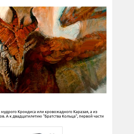
 мудрого Крондиса или кровожадного Каразая, а из
в. А к двадцатилетию "Братства Кольца", первой части