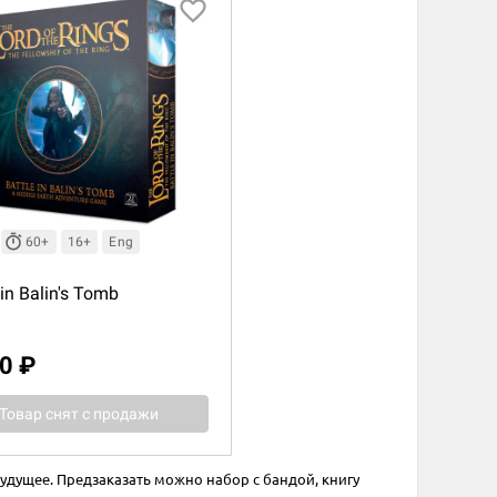
60+
16+
Eng
 in Balin's Tomb
0 ₽
Товар снят с продажи
удущее. Предзаказать можно набор с бандой, книгу