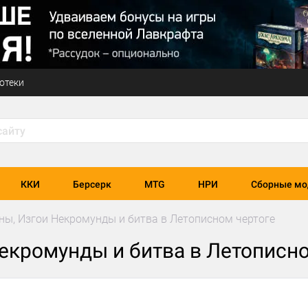
отеки
ККИ
Берсерк
MTG
НРИ
Сборные мо
ны, Изгои Некромунды и битва в Летописном чертоге
екромунды и битва в Летописно