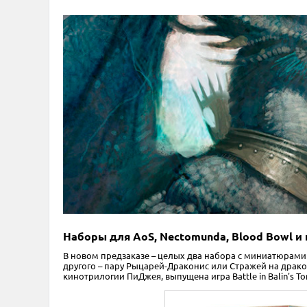
Наборы для AoS, Nectomunda, Blood Bowl и 
В новом предзаказе – целых два набора с миниатюрами 
другого – пару Рыцарей-Драконис или Стражей на драко
кинотрилогии ПиДжея, выпущена игра Battle in Balin's To