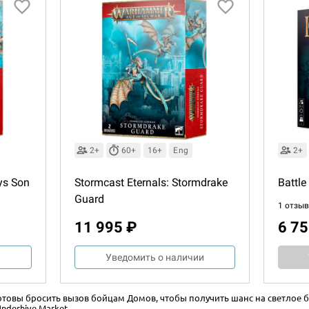
2+
60+
16+
Eng
2+
ys Son
Stormcast Eternals: Stormdrake
Battle
Guard
1 отзыв
11 995 ₽
6 75
и
Уведомить о наличии
товы бросить вызов бойцам Домов, чтобы получить шанс на светлое б
nderhive Market.