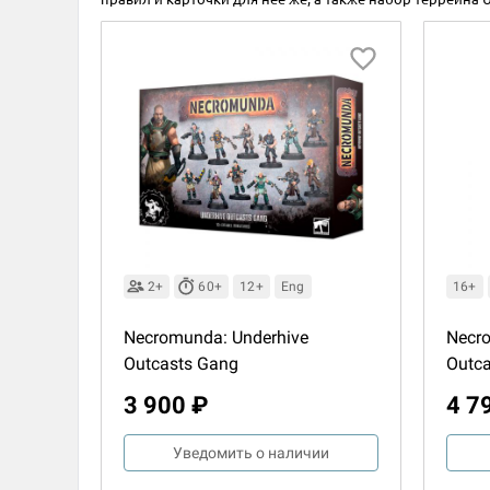
2+
60+
12+
Eng
16+
Necromunda: Underhive
Necro
Outcasts Gang
Outca
3 900 ₽
4 7
Уведомить о наличии