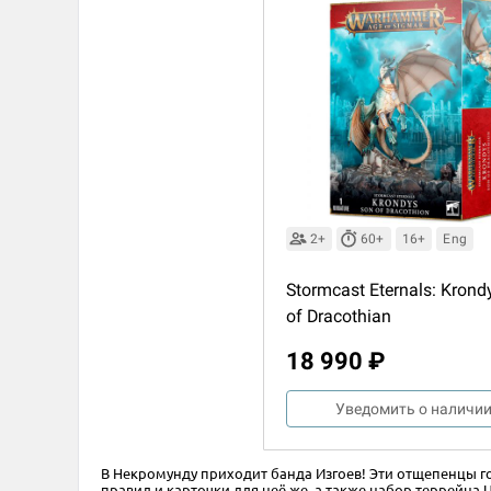
2+
60+
16+
Eng
Stormcast Eternals: Krond
of Dracothian
18 990 ₽
Уведомить о наличи
В Некромунду приходит банда Изгоев! Эти отщепенцы го
правил и карточки для неё же, а также набор террейна U