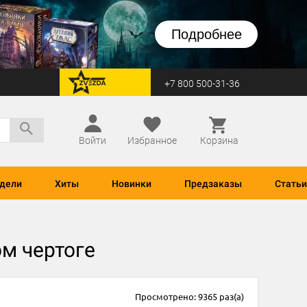
Подробнее
+7 800 500-31-36
перейти на Zvezda
Войти
Избранное
Корзина
дели
Хиты
Новинки
Предзаказы
Статьи
м чертоге
Просмотрено: 9365 раз(а)