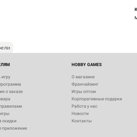
M
рели
ЕЛЯМ
HOBBY GAMES
 игру
О магазине
программа
Франчайзинг
я о заказе
Игры оптом
овара
Корпоративные подарки
 правилами
Работа у нас
игры
Новости
з скидки
Контакты
е приложение