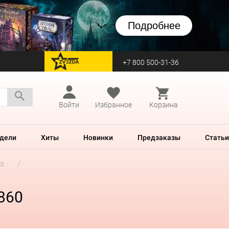
Подробнее
+7 800 500-31-36
перейти на Zvezda
Войти
Избранное
Корзина
дели
Хиты
Новинки
Предзаказы
Статьи
rs
.860