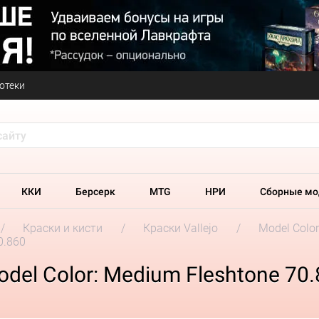
отеки
ККИ
Берсерк
MTG
НРИ
Сборные мо
Краски и кисти
Краски Vallejo
Model Colo
0.860
odel Color: Medium Fleshtone 70