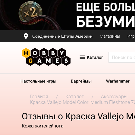
Соединённые Штаты Америки
Магазины
Игр
Каталог
Настольные игры
Варгеймы
Warhammer
Главная
Каталог
Аксессуары
Краска Vallejo Model Color: Medium Fleshtone 7
Отзывы о Краска Vallejo M
Кожа жителей юга