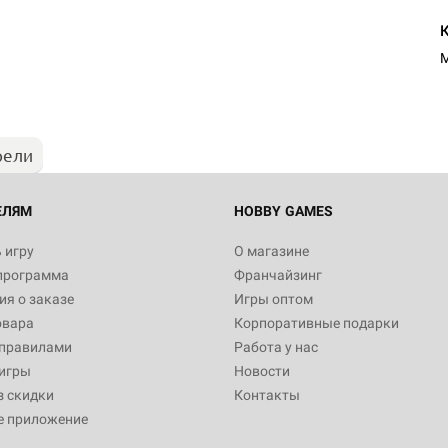
M
рели
ЕЛЯМ
HOBBY GAMES
 игру
О магазине
программа
Франчайзинг
я о заказе
Игры оптом
овара
Корпоративные подарки
 правилами
Работа у нас
игры
Новости
з скидки
Контакты
е приложение