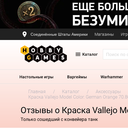
Соединённые Штаты Америки
Магазины
Игр
Каталог
Настольные игры
Варгеймы
Warhammer
Главная
Каталог
Аксессуары
Краска Vallejo Model Color: German Orange 70.
Отзывы о Краска Vallejo M
Только сошедший с конвейера танк