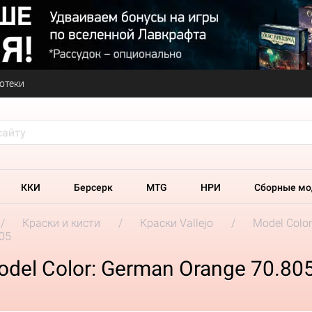
отеки
ККИ
Берсерк
MTG
НРИ
Сборные мо
Краски и кисти
Краски Vallejo
Model Colo
805
odel Color: German Orange 70.80