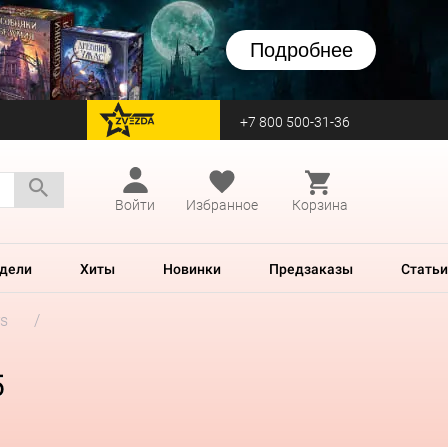
Подробнее
+7 800 500-31-36
перейти на Zvezda
Войти
Избранное
Корзина
дели
Хиты
Новинки
Предзаказы
Статьи
rs
5