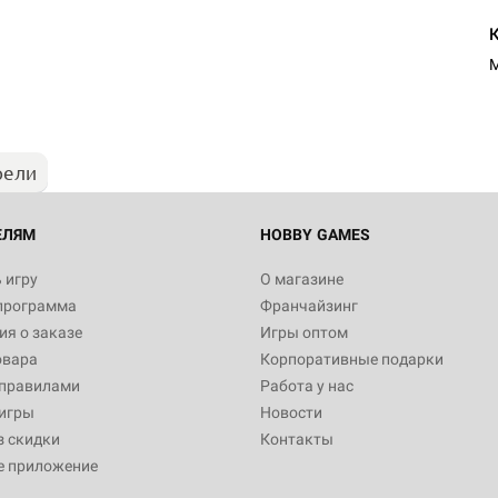
M
рели
ЕЛЯМ
HOBBY GAMES
 игру
О магазине
программа
Франчайзинг
я о заказе
Игры оптом
овара
Корпоративные подарки
 правилами
Работа у нас
игры
Новости
з скидки
Контакты
е приложение