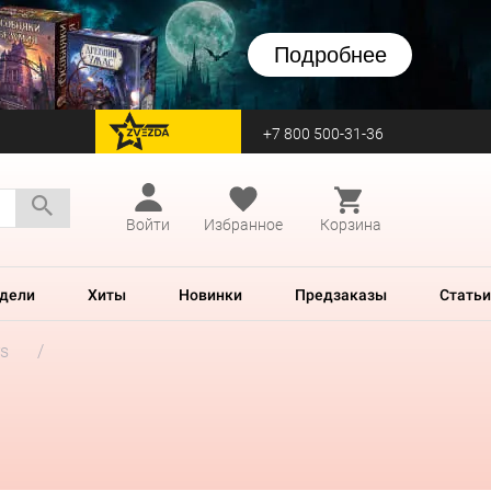
Подробнее
+7 800 500-31-36
перейти на Zvezda
Войти
Избранное
Корзина
дели
Хиты
Новинки
Предзаказы
Статьи
rs