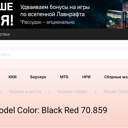
отеки
ККИ
Берсерк
MTG
НРИ
Сборные мо
Краски и кисти
Краски Vallejo
Model Colo
del Color: Black Red 70.859