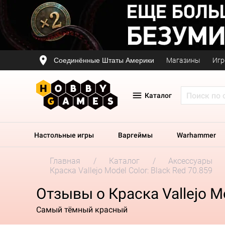
Соединённые Штаты Америки
Магазины
Игр
Каталог
Настольные игры
Варгеймы
Warhammer
Главная
Каталог
Аксессуары
Краска Vallejo Model Color: Black Red 70.859
Отзывы о Краска Vallejo Mo
Самый тёмный красный