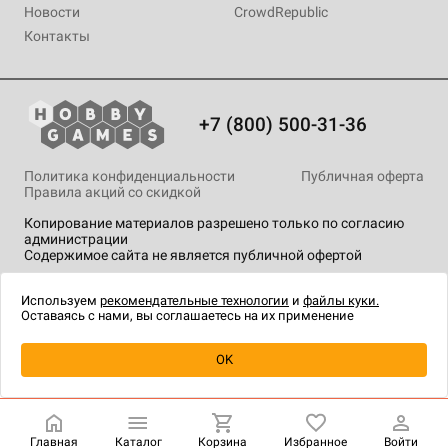
Новости
CrowdRepublic
Контакты
+7 (800) 500-31-36
Политика конфиденциальности
Публичная оферта
Правила акций со скидкой
Копирование материалов разрешено только по согласию
администрации
Содержимое сайта не является публичной офертой
На сайте Hobby Games применяются
рекомендательные
технологии
.
Используем
рекомендательные технологии
и
файлы куки.
Оставаясь с нами, вы соглашаетесь на их применение
Уведомить о наличии
OK
Главная
Каталог
Корзина
Избранное
Войти