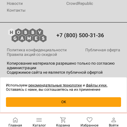
Новости
CrowdRepublic
Контакты
+7 (800) 500-31-36
Политика конфиденциальности
Публичная оферта
Правила акций со скидкой
Копирование материалов разрешено только по согласию
администрации
Содержимое сайта не является публичной офертой
На сайте Hobby Games применяются
рекомендательные
технологии
.
Используем
рекомендательные технологии
и
файлы куки.
Оставаясь с нами, вы соглашаетесь на их применение
Уведомить о наличии
OK
Главная
Каталог
Корзина
Избранное
Войти