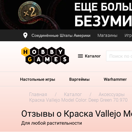
Соединённые Штаты Америки
Магазины
Игр
Каталог
Настольные игры
Варгеймы
Warhammer
Главная
Каталог
Аксессуары
Краска Vallejo Model Color: Deep Green 70.970
Отзывы о Краска Vallejo Mo
Для любой растительности