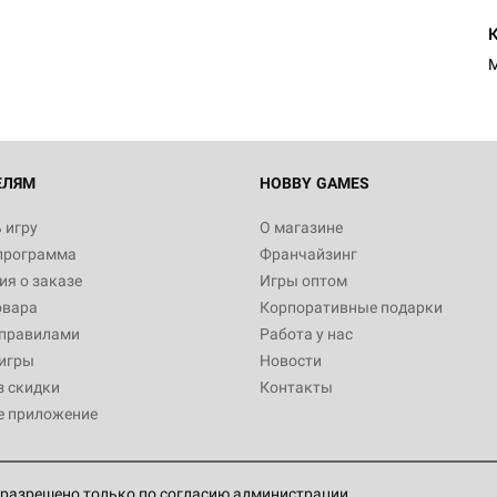
M
ЕЛЯМ
HOBBY GAMES
 игру
О магазине
программа
Франчайзинг
я о заказе
Игры оптом
овара
Корпоративные подарки
 правилами
Работа у нас
игры
Новости
з скидки
Контакты
е приложение
разрешено только по согласию администрации