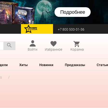
Подробнее
+7 800 500-31-36
перейти на Zvezda
Войти
Избранное
Корзина
дели
Хиты
Новинки
Предзаказы
Статьи
rs