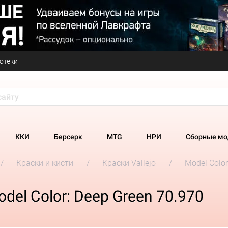
отеки
ККИ
Берсерк
MTG
НРИ
Сборные мо
Краски и кисти
Краски Vallejo
Model Colo
del Color: Deep Green 70.970