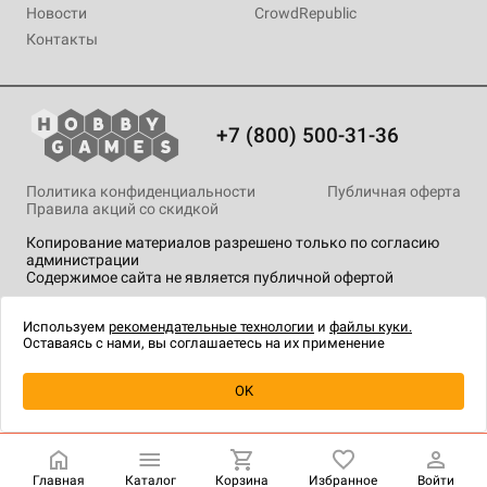
Новости
CrowdRepublic
Контакты
+7 (800) 500-31-36
Политика конфиденциальности
Публичная оферта
Правила акций со скидкой
Копирование материалов разрешено только по согласию
администрации
Содержимое сайта не является публичной офертой
На сайте Hobby Games применяются
рекомендательные
технологии
.
Используем
рекомендательные технологии
и
файлы куки.
Оставаясь с нами, вы соглашаетесь на их применение
Уведомить о наличии
OK
Главная
Каталог
Корзина
Избранное
Войти