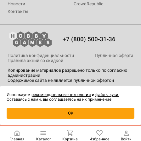
Новости
CrowdRepublic
Контакты
+7 (800) 500-31-36
Политика конфиденциальности
Публичная оферта
Правила акций со скидкой
Копирование материалов разрешено только по согласию
администрации
Содержимое сайта не является публичной офертой
На сайте Hobby Games применяются
рекомендательные
технологии
.
Используем
рекомендательные технологии
и
файлы куки.
Оставаясь с нами, вы соглашаетесь на их применение
Уведомить о наличии
OK
Главная
Каталог
Корзина
Избранное
Войти