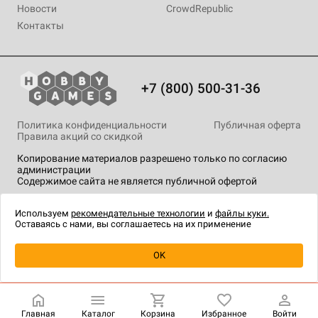
Новости
CrowdRepublic
Контакты
+7 (800) 500-31-36
Политика конфиденциальности
Публичная оферта
Правила акций со скидкой
Копирование материалов разрешено только по согласию
администрации
Содержимое сайта не является публичной офертой
На сайте Hobby Games применяются
рекомендательные
технологии
.
Используем
рекомендательные технологии
и
файлы куки.
Оставаясь с нами, вы соглашаетесь на их применение
Уведомить о наличии
OK
Главная
Каталог
Корзина
Избранное
Войти