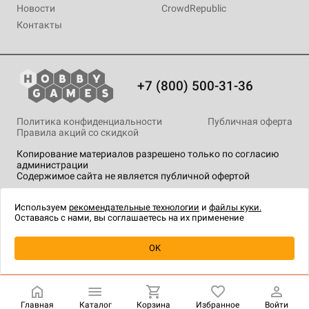
Новости
CrowdRepublic
Контакты
+7 (800) 500-31-36
Политика конфиденциальности
Публичная оферта
Правила акций со скидкой
Копирование материалов разрешено только по согласию
администрации
Содержимое сайта не является публичной офертой
На сайте Hobby Games применяются
рекомендательные
технологии
.
Используем
рекомендательные технологии
и
файлы куки.
Оставаясь с нами, вы соглашаетесь на их применение
Уведомить о наличии
OK
Главная
Каталог
Корзина
Избранное
Войти