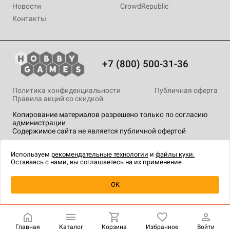
Новости
CrowdRepublic
Контакты
+7 (800) 500-31-36
Политика конфиденциальности
Публичная оферта
Правила акций со скидкой
Копирование материалов разрешено только по согласию
администрации
Содержимое сайта не является публичной офертой
На сайте Hobby Games применяются
рекомендательные
технологии
.
Используем
рекомендательные технологии
и
файлы куки.
Оставаясь с нами, вы соглашаетесь на их применение
Уведомить о наличии
OK
Главная
Каталог
Корзина
Избранное
Войти