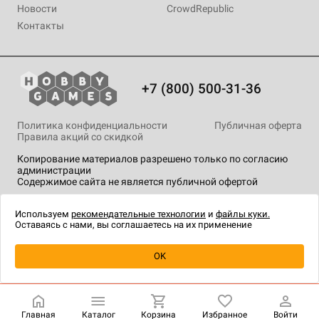
Новости
CrowdRepublic
Контакты
+7 (800) 500-31-36
Политика конфиденциальности
Публичная оферта
Правила акций со скидкой
Копирование материалов разрешено только по согласию
администрации
Содержимое сайта не является публичной офертой
На сайте Hobby Games применяются
рекомендательные
технологии
.
Используем
рекомендательные технологии
и
файлы куки.
Оставаясь с нами, вы соглашаетесь на их применение
Уведомить о наличии
OK
Главная
Каталог
Корзина
Избранное
Войти