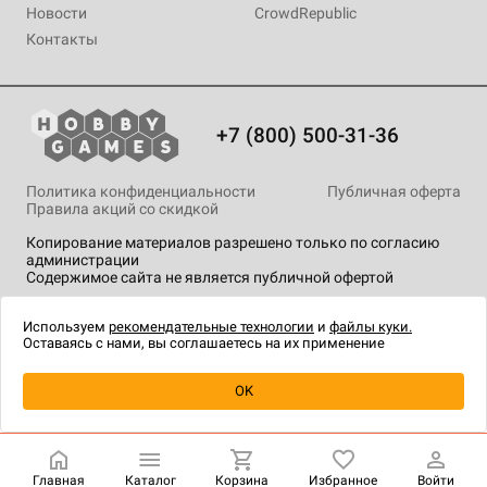
Новости
CrowdRepublic
Контакты
+7 (800) 500-31-36
Политика конфиденциальности
Публичная оферта
Правила акций со скидкой
Копирование материалов разрешено только по согласию
администрации
Содержимое сайта не является публичной офертой
На сайте Hobby Games применяются
рекомендательные
технологии
.
Используем
рекомендательные технологии
и
файлы куки.
Оставаясь с нами, вы соглашаетесь на их применение
Уведомить о наличии
OK
Главная
Каталог
Корзина
Избранное
Войти