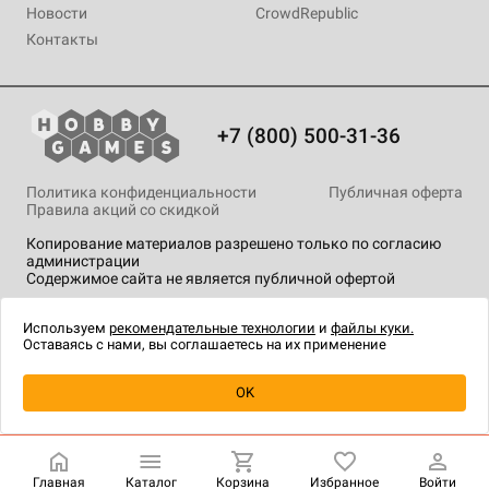
Новости
CrowdRepublic
Контакты
+7 (800) 500-31-36
Политика конфиденциальности
Публичная оферта
Правила акций со скидкой
Копирование материалов разрешено только по согласию
администрации
Содержимое сайта не является публичной офертой
На сайте Hobby Games применяются
рекомендательные
технологии
.
Используем
рекомендательные технологии
и
файлы куки.
Оставаясь с нами, вы соглашаетесь на их применение
Уведомить о наличии
OK
Главная
Каталог
Корзина
Избранное
Войти