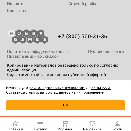
Новости
CrowdRepublic
Контакты
+7 (800) 500-31-36
Политика конфиденциальности
Публичная оферта
Правила акций со скидкой
Копирование материалов разрешено только по согласию
администрации
Содержимое сайта не является публичной офертой
На сайте Hobby Games применяются
рекомендательные
технологии
.
Используем
рекомендательные технологии
и
файлы куки.
Оставаясь с нами, вы соглашаетесь на их применение
Уведомить о наличии
OK
Главная
Каталог
Корзина
Избранное
Войти