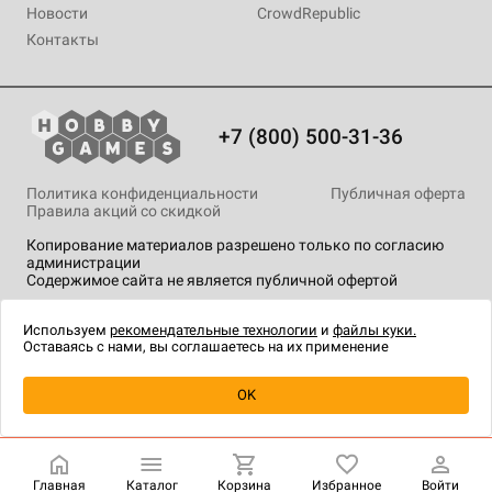
Новости
CrowdRepublic
Контакты
+7 (800) 500-31-36
Политика конфиденциальности
Публичная оферта
Правила акций со скидкой
Копирование материалов разрешено только по согласию
администрации
Содержимое сайта не является публичной офертой
На сайте Hobby Games применяются
рекомендательные
технологии
.
Используем
рекомендательные технологии
и
файлы куки.
Оставаясь с нами, вы соглашаетесь на их применение
Уведомить о наличии
OK
Главная
Каталог
Корзина
Избранное
Войти