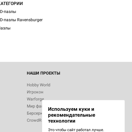
КАТЕГОРИИ
D-пазлы
d Монстры
D-пазлы Ravensburger
Пазлы
 Зомбицид:
НАШИ ПРОЕКТЫ
Hobby World
Игрокон
d Ужас
Warforge
Мир фантастики
Используем куки и
Берсерк
рекомендательные
CrowdRepublic
технологии
Это чтобы сайт работал лучше.