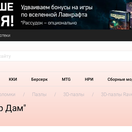
отеки
ККИ
Берсерк
MTG
НРИ
Сборные мо
оломки
Пазлы
3D-пазлы
3D-пазлы Rav
р Дам"