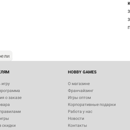
3
Настольная игра Hobby Worl
3
Египта
1 991
рели
Настольная игра Hobby World
Белая смерть
12 990
ЕЛЯМ
HOBBY GAMES
 игру
О магазине
программа
Франчайзинг
Настольная игра Hobby Worl
я о заказе
Игры оптом
Аркхэма. Карточная игра
овара
Корпоративные подарки
3 490
 правилами
Работа у нас
игры
Новости
з скидки
Контакты