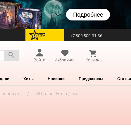
Подробнее
+7 800 500-31-36
перейти на Zvezda
Войти
Избранное
Корзина
дели
Хиты
Новинки
Предзаказы
Статьи
ensburger
3D-пазл "Нотр Дам"