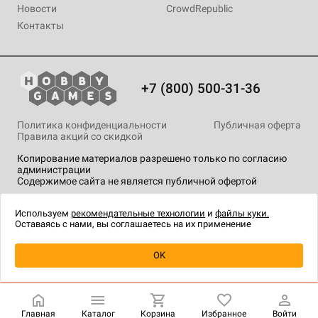
Новости
CrowdRepublic
Контакты
+7 (800) 500-31-36
Политика конфиденциальности
Публичная оферта
Правила акций со скидкой
Копирование материалов разрешено только по согласию
администрации
Содержимое сайта не является публичной офертой
На сайте Hobby Games применяются
рекомендательные
технологии
.
Используем
рекомендательные технологии
и
файлы куки.
Оставаясь с нами, вы соглашаетесь на их применение
OK
Купить
| 7 990 ₽
Главная
Каталог
Корзина
Избранное
Войти