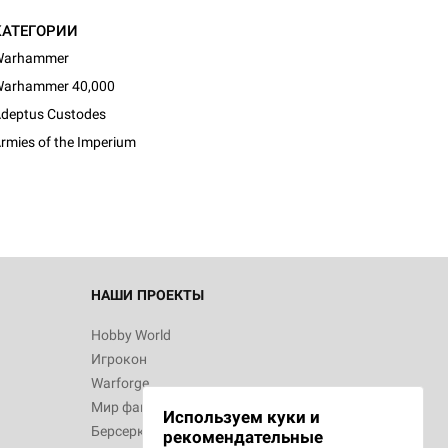
КАТЕГОРИИ
Warhammer
arhammer 40,000
d Монстры
deptus Custodes
rmies of the Imperium
 Зомбицид:
НАШИ ПРОЕКТЫ
Hobby World
Игрокон
 Берсерк.
Warforge
в
Мир фантастики
Используем куки и
Берсерк
рекомендательные