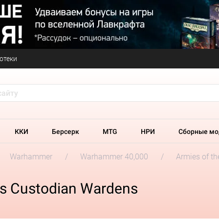
отеки
ККИ
Берсерк
MTG
НРИ
Сборные мо
Warhammer
Warhammer 40,000
Armies of t
s Custodian Wardens