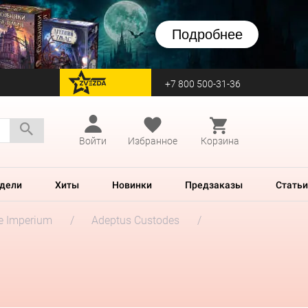
Подробнее
+7 800 500-31-36
перейти на Zvezda
Войти
Избранное
Корзина
дели
Хиты
Новинки
Предзаказы
Статьи
he Imperium
Adeptus Custodes