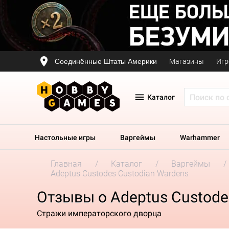
Соединённые Штаты Америки
Магазины
Игр
Каталог
Настольные игры
Варгеймы
Warhammer
Главная
Каталог
Варгеймы
Adeptus Custodes Custodian Wardens
Отзывы о Adeptus Custode
Стражи императорского дворца