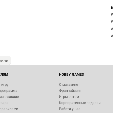
W
Настольная игра Hobby Worl
A
Египта
A
1 991
рели
Настольная игра Hobby World
Белая смерть
12 990
ЕЛЯМ
HOBBY GAMES
 игру
О магазине
программа
Франчайзинг
Настольная игра Hobby World
я о заказе
Игры оптом
Сердце роя. Дисплей бустеро
овара
Корпоративные подарки
3 490
 правилами
Работа у нас