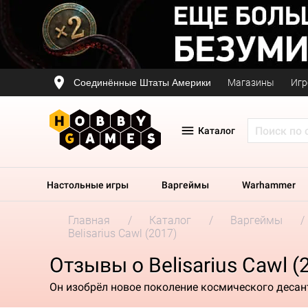
Соединённые Штаты Америки
Магазины
Игр
Каталог
Настольные игры
Варгеймы
Warhammer
Главная
Каталог
Варгеймы
Belisarius Cawl (2017)
Отзывы о Belisarius Cawl (
Он изобрёл новое поколение космического десан