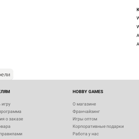
W
A
A
рели
ЕЛЯМ
HOBBY GAMES
 игру
О магазине
программа
Франчайзинг
я о заказе
Игры оптом
овара
Корпоративные подарки
 правилами
Работа у нас