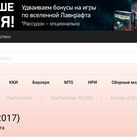
отеки
ККИ
Берсерк
MTG
НРИ
Сборные мо
Warhammer
Warhammer 40,000
Armies of t
2017)
та