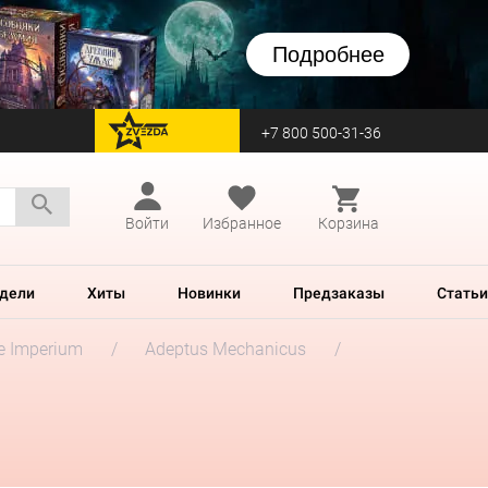
Подробнее
+7 800 500-31-36
перейти на Zvezda
Войти
Избранное
Корзина
дели
Хиты
Новинки
Предзаказы
Статьи
he Imperium
Adeptus Mechanicus