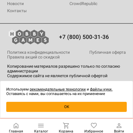
Новости
CrowdRepublic
Контакты
+7 (800) 500-31-36
Политика конфиденциальности
Публичная оферта
Правила акций со скидкой
Копирование материалов разрешено только по согласию
администрации
Содержимое сайта не является публичной офертой
На сайте Hobby Games применяются
рекомендательные
технологии
.
Используем
рекомендательные технологии
и
файлы куки.
Оставаясь с нами, вы соглашаетесь на их применение
Уведомить о наличии
OK
Главная
Каталог
Корзина
Избранное
Войти