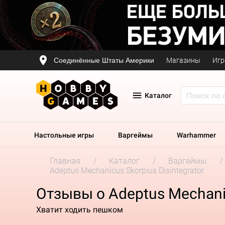
Соединённые Штаты Америки
Магазины
Игр
Каталог
Настольные игры
Варгеймы
Warhammer
Главная
Каталог
Варгеймы
Adeptus Mechanicus Skorpius Disintegrator
Отзывы о Adeptus Mechanic
Хватит ходить пешком