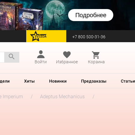
Подробнее
+7 800 500-31-36
перейти на Zvezda
Войти
Избранное
Корзина
дели
Хиты
Новинки
Предзаказы
Статьи
he Imperium
Adeptus Mechanicus