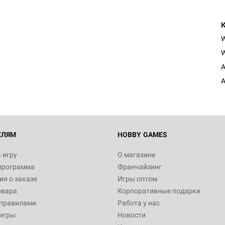
W
A
A
ЕЛЯМ
HOBBY GAMES
 игру
О магазине
программа
Франчайзинг
я о заказе
Игры оптом
овара
Корпоративные подарки
 правилами
Работа у нас
игры
Новости