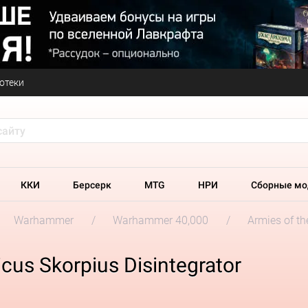
отеки
ККИ
Берсерк
MTG
НРИ
Сборные мо
Warhammer
Warhammer 40,000
Armies of t
us Skorpius Disintegrator