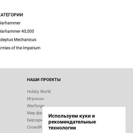
КАТЕГОРИИ
Warhammer
arhammer 40,000
deptus Mechanicus
rmies of the Imperium
НАШИ ПРОЕКТЫ
Hobby World
Игрокон
Warforge
Мир фантастики
Используем куки и
Берсерк
рекомендательные
CrowdRepublic
технологии