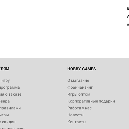
Настольная игра Hobby Worl
Египта
A
1 991
Настольная игра Hobby World
Белая смерть
12 990
ЕЛЯМ
HOBBY GAMES
 игру
О магазине
программа
Франчайзинг
Настольная игра Hobby World
я о заказе
Игры оптом
Сердце роя. Дисплей бустеро
овара
Корпоративные подарки
3 490
 правилами
Работа у нас
игры
Новости
з скидки
Контакты
е приложение