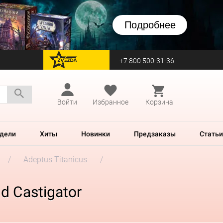
Подробнее
+7 800 500-31-36
перейти на Zvezda
Войти
Избранное
Корзина
дели
Хиты
Новинки
Предзаказы
Статьи
Adeptus Titanicus
d Castigator