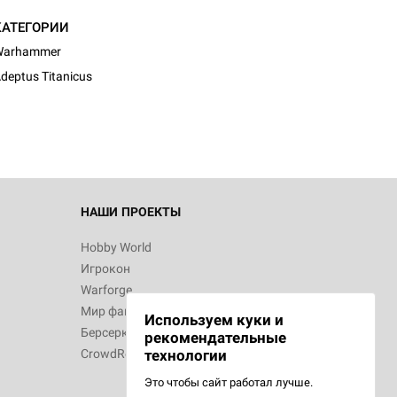
КАТЕГОРИИ
d Монстры
Warhammer
deptus Titanicus
 Зомбицид:
НАШИ ПРОЕКТЫ
Hobby World
Игрокон
 Берсерк.
Warforge
в
Мир фантастики
Используем куки и
Берсерк
рекомендательные
CrowdRepublic
технологии
Это чтобы сайт работал лучше.