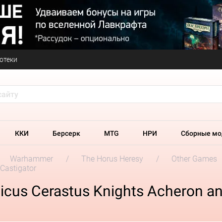
отеки
ККИ
Берсерк
MTG
НРИ
Сборные мо
Warhammer
The Horus Heresy
Other Games
Castigator
cus Cerastus Knights Acheron an