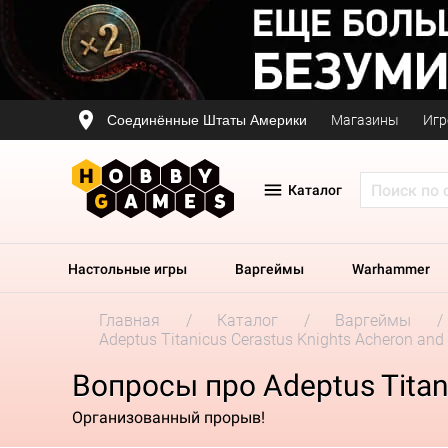
Соединённые Штаты Америки
Магазины
Игр
Каталог
Настольные игры
Варгеймы
Warhammer
Главная
Каталог
Варгеймы
Adeptus Titanicus Cerastus Knights Acheron and 
Вопросы про Adeptus Titani
Организованный прорыв!