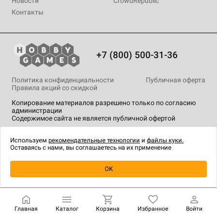
Новости
CrowdRepublic
Контакты
+7 (800) 500-31-36
Политика конфиденциальности
Публичная оферта
Правила акций со скидкой
Копирование материалов разрешено только по согласию
администрации
Содержимое сайта не является публичной офертой
На сайте Hobby Games применяются
рекомендательные
технологии
.
Используем
рекомендательные технологии
и
файлы куки.
Оставаясь с нами, вы соглашаетесь на их применение
Уведомить о наличии
OK
Главная
Каталог
Корзина
Избранное
Войти