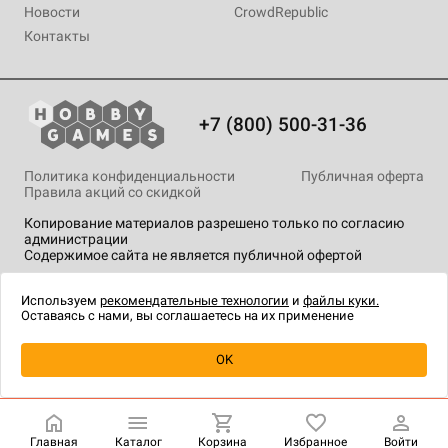
Новости
CrowdRepublic
Контакты
+7 (800) 500-31-36
Политика конфиденциальности
Публичная оферта
Правила акций со скидкой
Копирование материалов разрешено только по согласию
администрации
Содержимое сайта не является публичной офертой
На сайте Hobby Games применяются
рекомендательные
технологии
.
Используем
рекомендательные технологии
и
файлы куки.
Оставаясь с нами, вы соглашаетесь на их применение
Уведомить о наличии
OK
Главная
Каталог
Корзина
Избранное
Войти