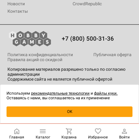
Новости
CrowdRepublic
Контакты
+7 (800) 500-31-36
Политика конфиденциальности
Публичная оферта
Правила акций со скидкой
Копирование материалов разрешено только по согласию
администрации
Содержимое сайта не является публичной офертой
На сайте Hobby Games применяются
рекомендательные
технологии
.
Используем
рекомендательные технологии
и
файлы куки.
Оставаясь с нами, вы соглашаетесь на их применение
Уведомить о наличии
OK
Главная
Каталог
Корзина
Избранное
Войти