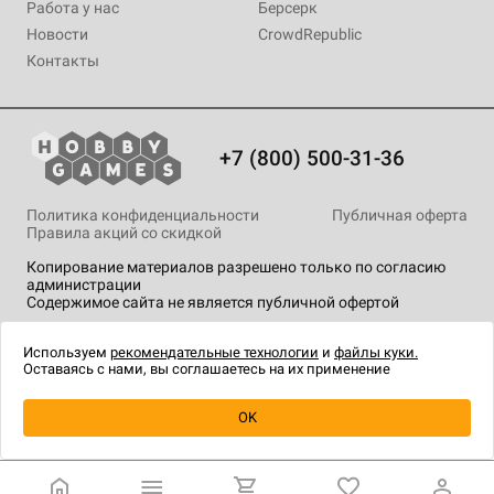
Работа у нас
Берсерк
Новости
CrowdRepublic
Контакты
+7 (800) 500-31-36
Политика конфиденциальности
Публичная оферта
Правила акций со скидкой
Копирование материалов разрешено только по согласию
администрации
Содержимое сайта не является публичной офертой
На сайте Hobby Games применяются
рекомендательные
технологии
.
Используем
рекомендательные технологии
и
файлы куки.
Оставаясь с нами, вы соглашаетесь на их применение
Товар снят с продажи
OK