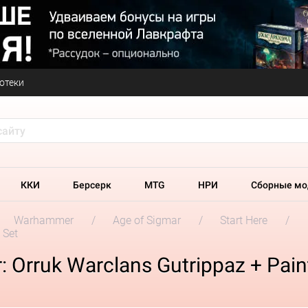
отеки
ККИ
Берсерк
MTG
НРИ
Сборные мо
Warhammer
Age of Sigmar
Start Here
 Set
 Orruk Warclans Gutrippaz + Pain