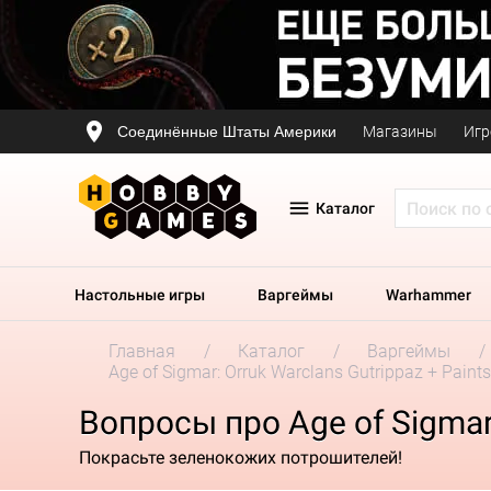
Соединённые Штаты Америки
Магазины
Игр
Каталог
Настольные игры
Варгеймы
Warhammer
Главная
Каталог
Варгеймы
Age of Sigmar: Orruk Warclans Gutrippaz + Paints
Вопросы про Age of Sigmar:
Покрасьте зеленокожих потрошителей!