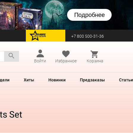
Подробнее
+7 800 500-31-36
перейти на Zvezda
Войти
Избранное
Корзина
дели
Хиты
Новинки
Предзаказы
Статьи
ts Set