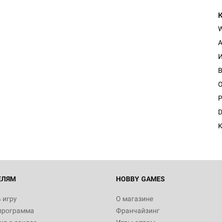
A
И
O
P
D
K
ЕЛЯМ
HOBBY GAMES
 игру
О магазине
программа
Франчайзинг