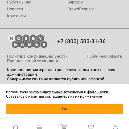
Работа у нас
Берсерк
Новости
CrowdRepublic
Контакты
+7 (800) 500-31-36
Политика конфиденциальности
Публичная оферта
Правила акций со скидкой
Копирование материалов разрешено только по согласию
администрации
Содержимое сайта не является публичной офертой
На сайте Hobby Games применяются
рекомендательные
технологии
.
Используем
рекомендательные технологии
и
файлы куки.
Оставаясь с нами, вы соглашаетесь на их применение
Уведомить о наличии
OK