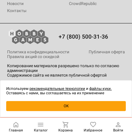
Новости
CrowdRepublic
Контакты
+7 (800) 500-31-36
Политика конфиденциальности
Публичная оферта
Правила акций со скидкой
Копирование материалов разрешено только по согласию
администрации
Содержимое сайта не является публичной офертой
На сайте Hobby Games применяются
рекомендательные
технологии
.
Используем
рекомендательные технологии
и
файлы куки.
Оставаясь с нами, вы соглашаетесь на их применение
Уведомить о наличии
OK
Главная
Каталог
Корзина
Избранное
Войти