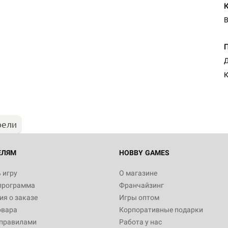
В
Д
К
рели
ЕЛЯМ
HOBBY GAMES
 игру
О магазине
программа
Франчайзинг
я о заказе
Игры оптом
овара
Корпоративные подарки
 правилами
Работа у нас