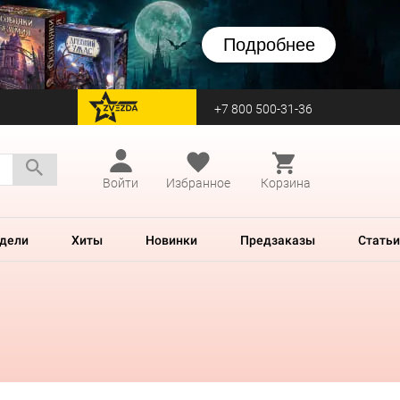
Подробнее
+7 800 500-31-36
перейти на Zvezda
Войти
Избранное
Корзина
дели
Хиты
Новинки
Предзаказы
Статьи