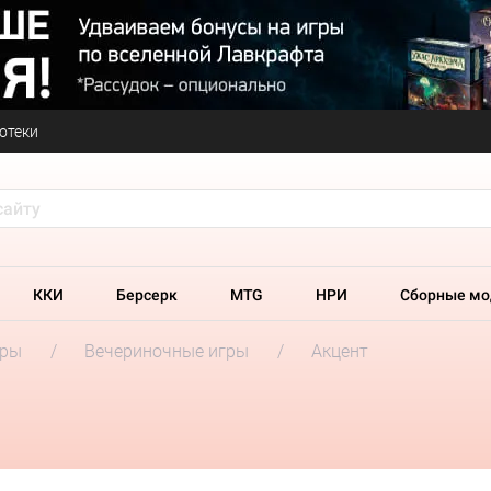
отеки
ККИ
Берсерк
MTG
НРИ
Сборные мо
гры
Вечериночные игры
Акцент