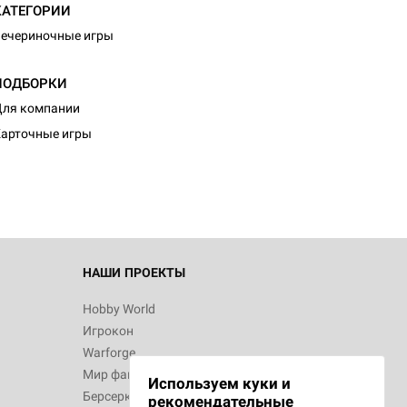
КАТЕГОРИИ
ечериночные игры
ПОДБОРКИ
ля компании
арточные игры
НАШИ ПРОЕКТЫ
Hobby World
Игрокон
Warforge
Мир фантастики
Используем куки и
Берсерк
рекомендательные