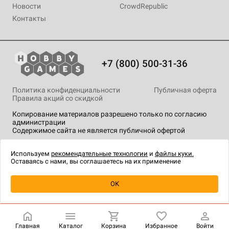
Новости
CrowdRepublic
Контакты
+7 (800) 500-31-36
Политика конфиденциальности
Публичная оферта
Правила акций со скидкой
Копирование материалов разрешено только по согласию
администрации
Содержимое сайта не является публичной офертой
На сайте Hobby Games применяются
рекомендательные
технологии
.
Используем
рекомендательные технологии
и
файлы куки.
Оставаясь с нами, вы соглашаетесь на их применение
Уведомить о наличии
OK
Главная
Каталог
Корзина
Избранное
Войти