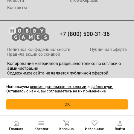
Новости
CrowdRepublic
Контакты
+7 (800) 500-31-36
Политика конфиденциальности
Публичная оферта
Правила акций со скидкой
Копирование материалов разрешено только по согласию
администрации
Содержимое сайта не является публичной офертой
На сайте Hobby Games применяются
рекомендательные
технологии
.
Используем
рекомендательные технологии
и
файлы куки.
Оставаясь с нами, вы соглашаетесь на их применение
Уведомить о наличии
OK
Главная
Каталог
Корзина
Избранное
Войти