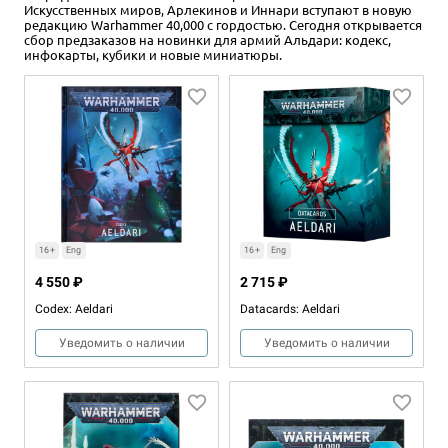
Искусственных миров, Арлекинов и Иннари вступают в новую
редакцию Warhammer 40,000 с гордостью. Сегодня открывается
сбор предзаказов на новинки для армий Альдари: кодекс,
инфокарты, кубики и новые миниатюры.
16+
Eng
16+
Eng
4 550 ₽
2 715 ₽
Codex: Aeldari
Datacards: Aeldari
Уведомить о наличии
Уведомить о наличии