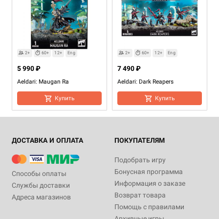
12+
2+
60+
12+
Eng
2+
60+
12+
Eng
2 640 ₽
5 990 ₽
7 490 ₽
Aeldari Dice Set (2022)
Aeldari: Maugan Ra
Aeldari: Dark Reapers
Уведомить о наличии
Купить
Купить
ДОСТАВКА И ОПЛАТА
ПОКУПАТЕЛЯМ
Подобрать игру
Бонусная программа
Способы оплаты
Информация о заказе
Службы доставки
Возврат товара
Адреса магазинов
2+
60+
12+
Eng
2+
60+
12+
Eng
Помощь с правилами
5 595 ₽
7 990 ₽
Архивные игры