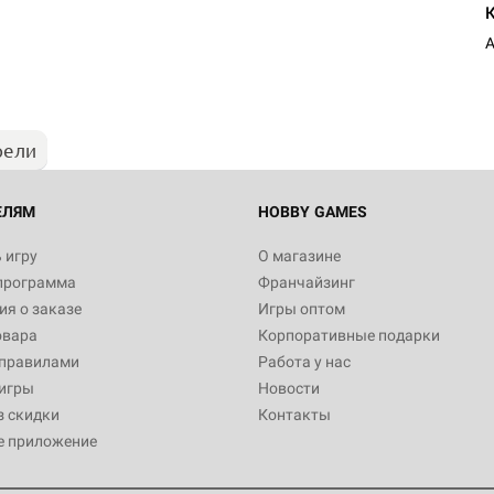
рели
ЕЛЯМ
HOBBY GAMES
 игру
О магазине
программа
Франчайзинг
я о заказе
Игры оптом
овара
Корпоративные подарки
 правилами
Работа у нас
игры
Новости
з скидки
Контакты
е приложение