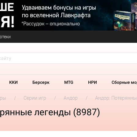
отеки
ККИ
Берсерк
MTG
НРИ
Сборные мо
гры
Серии игр
Андор
Андор: Потерянны
рянные легенды (8987)