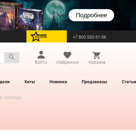
Подробнее
+7 800 500-31-36
перейти на Zvezda
Войти
Избранное
Корзина
дели
Хиты
Новинки
Предзаказы
Статьи
е легенды