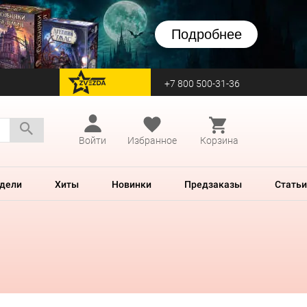
Подробнее
+7 800 500-31-36
перейти на Zvezda
Войти
Избранное
Корзина
дели
Хиты
Новинки
Предзаказы
Статьи