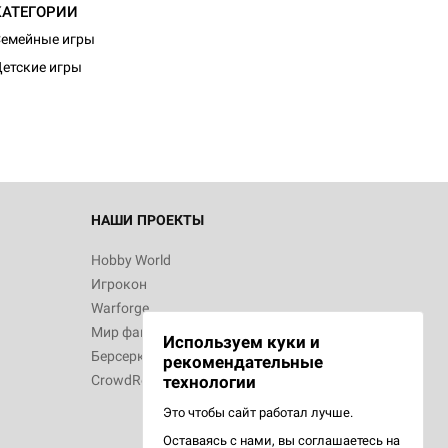
КАТЕГОРИИ
d Монстры
емейные игры
етские игры
 Зомбицид:
НАШИ ПРОЕКТЫ
Hobby World
Игрокон
 Берсерк.
Warforge
в
Мир фантастики
Используем куки и
Берсерк
рекомендательные
CrowdRepublic
технологии
Это чтобы сайт работал лучше.
Оставаясь с нами, вы соглашаетесь на
d Ужас