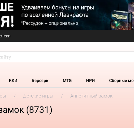
отеки
ККИ
Берсерк
MTG
НРИ
Сборные мо
гры
Детские игры
Аппетитный замок
замок (8731)