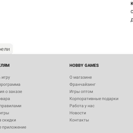
Настольная игра Hobby Worl
С
Египта
Д
1 991
рели
Настольная игра Hobby World
Белая смерть
12 990
ЕЛЯМ
HOBBY GAMES
 игру
О магазине
программа
Франчайзинг
Настольная игра Hobby World
я о заказе
Игры оптом
Сердце роя. Дисплей бустеро
овара
Корпоративные подарки
3 490
 правилами
Работа у нас
игры
Новости
з скидки
Контакты
е приложение
Настольная игра Hobby Worl