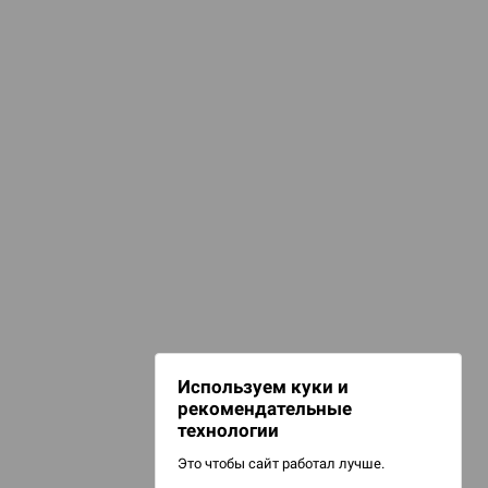
омиксы, книги, манга
d Журнал
ssassin's Creed
к: Братья
Комиксы
d Звёздные
НАШИ ПРОЕКТЫ
Hobby World
Игрокон
d Сумерки
Warforge
: Грозовой
Мир фантастики
Используем куки и
Берсерк
рекомендательные
CrowdRepublic
технологии
Это чтобы сайт работал лучше.