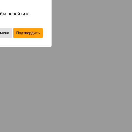
Код товара: 83810
обы перейти к
413 ₽
590 ₽
-30%
Экономия
177 ₽
тмена
Подтвердить
Уведомить о наличии
В избранное
КАТЕГОРИИ