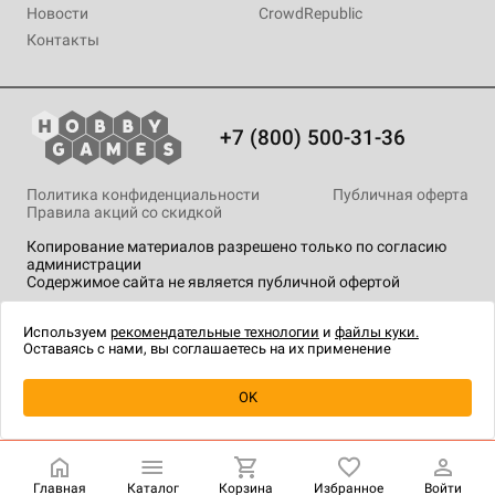
Новости
CrowdRepublic
Контакты
+7 (800) 500-31-36
Политика конфиденциальности
Публичная оферта
Правила акций со скидкой
Копирование материалов разрешено только по согласию
администрации
Содержимое сайта не является публичной офертой
На сайте Hobby Games применяются
рекомендательные
технологии
.
Используем
рекомендательные технологии
и
файлы куки.
Оставаясь с нами, вы соглашаетесь на их применение
Уведомить о наличии
OK
Главная
Каталог
Корзина
Избранное
Войти