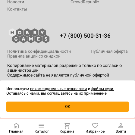
Новости
CrowdRepublic
Контакты
+7 (800) 500-31-36
Политика конфиденциальности
Публичная оферта
Правила акций со скидкой
Копирование материалов разрешено только по согласию
администрации
Содержимое сайта не является публичной офертой
На сайте Hobby Games применяются
рекомендательные
технологии
.
Используем
рекомендательные технологии
и
файлы куки.
Оставаясь с нами, вы соглашаетесь на их применение
Уведомить о наличии
OK
Главная
Каталог
Корзина
Избранное
Войти