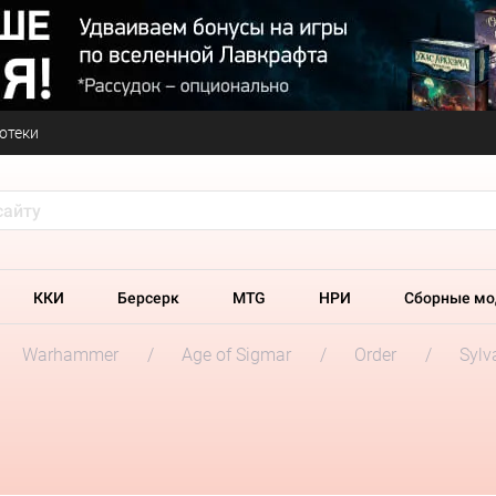
отеки
ККИ
Берсерк
MTG
НРИ
Сборные мо
Warhammer
Age of Sigmar
Order
Sylv