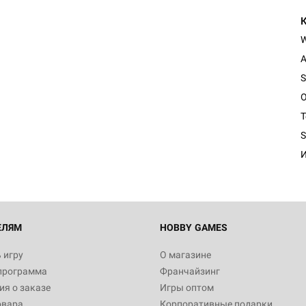
A
S
O
T
S
И
ЕЛЯМ
HOBBY GAMES
 игру
О магазине
программа
Франчайзинг
я о заказе
Игры оптом
овара
Корпоративные подарки