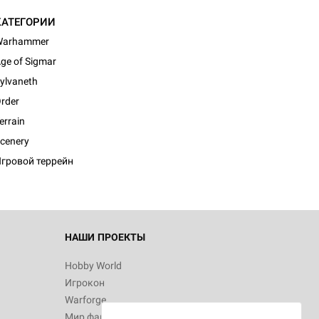
КАТЕГОРИИ
Warhammer
ge of Sigmar
ylvaneth
rder
errain
cenery
гровой террейн
НАШИ ПРОЕКТЫ
Hobby World
Игрокон
Warforge
Мир фантастики