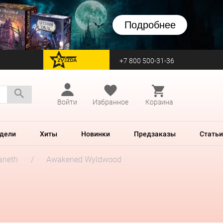
Подробнее
+7 800 500-31-36
перейти на Zvezda
Войти
Избранное
Корзина
дели
Хиты
Новинки
Предзаказы
Статьи
aneth
Awakened Wyldwood