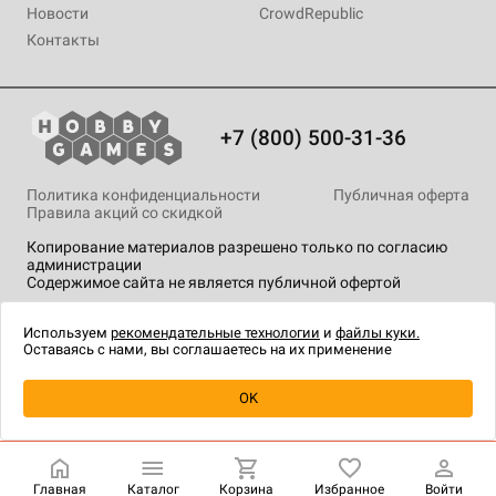
Новости
CrowdRepublic
Контакты
+7 (800) 500-31-36
Политика конфиденциальности
Публичная оферта
Правила акций со скидкой
Копирование материалов разрешено только по согласию
администрации
Содержимое сайта не является публичной офертой
На сайте Hobby Games применяются
рекомендательные
технологии
.
Используем
рекомендательные технологии
и
файлы куки.
Оставаясь с нами, вы соглашаетесь на их применение
Уведомить о наличии
OK
Главная
Каталог
Корзина
Избранное
Войти