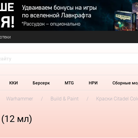
отеки
ККИ
Берсерк
MTG
НРИ
Сборные мо
Warhammer
Build & Paint
Краски Citadel Col
 (12 мл)