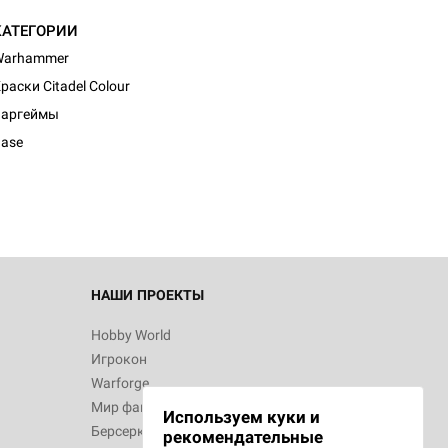
КАТЕГОРИИ
Warhammer
раски Citadel Colour
Варгеймы
ase
НАШИ ПРОЕКТЫ
Hobby World
Игрокон
Warforge
Мир фантастики
Используем куки и
Берсерк
рекомендательные