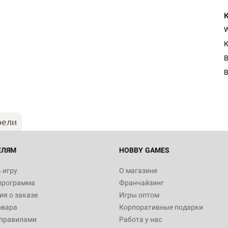
К
B
рели
ЕЛЯМ
HOBBY GAMES
 игру
О магазине
программа
Франчайзинг
я о заказе
Игры оптом
овара
Корпоративные подарки
 правилами
Работа у нас