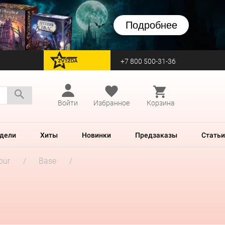
Подробнее
+7 800 500-31-36
перейти на Zvezda
Войти
Избранное
Корзина
дели
Хиты
Новинки
Предзаказы
Статьи
our
Base