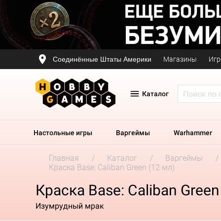
Соединённые Штаты Америки
Магазины
Игр
Каталог
Настольные игры
Варгеймы
Warhammer
Главная
Каталог
Варгеймы
Краска Base: Caliban Green (12 мл)
Краска Base: Caliban Green
Изумрудный мрак