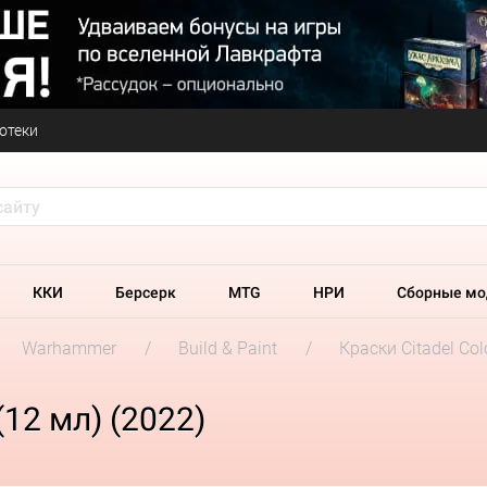
отеки
ККИ
Берсерк
MTG
НРИ
Сборные мо
Warhammer
Build & Paint
Краски Citadel Col
(12 мл) (2022)