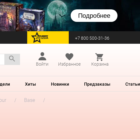
Подробнее
+7 800 500-31-36
перейти на Zvezda
Войти
Избранное
Корзина
дели
Хиты
Новинки
Предзаказы
Статьи
our
Base