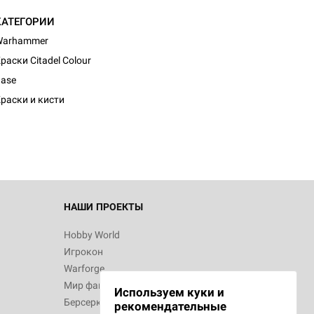
КАТЕГОРИИ
Warhammer
раски Citadel Colour
d Журнал
ase
к: Братья
раски и кисти
d Звёздные
НАШИ ПРОЕКТЫ
Hobby World
Игрокон
d Сумерки
Warforge
: Грозовой
Мир фантастики
Используем куки и
Берсерк
рекомендательные