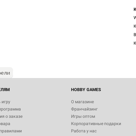
К
Настольная игра Hobby Worl
B
"Мир фантастики. Спецвыпус
Стругацкие"
К
1 490
рели
Настольная игра Hobby Worl
империи: Боевая тревога
799
ЕЛЯМ
HOBBY GAMES
 игру
О магазине
программа
Франчайзинг
Настольная игра Hobby Worl
я о заказе
Игры оптом
империи. Четвёртая редакция
овара
Корпоративные подарки
Рубеж
12 990
 правилами
Работа у нас