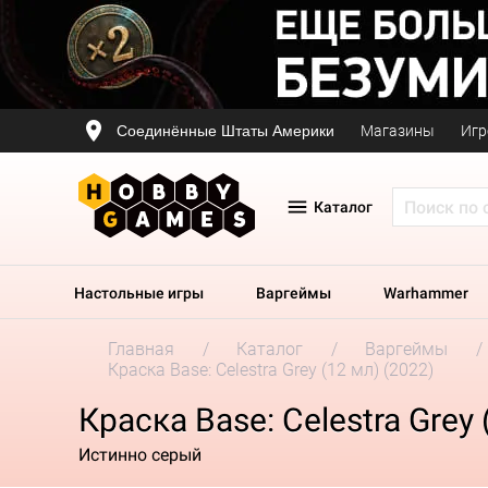
Соединённые Штаты Америки
Магазины
Игр
Каталог
Настольные игры
Варгеймы
Warhammer
Главная
Каталог
Варгеймы
Краска Base: Celestra Grey (12 мл) (2022)
Краска Base: Celestra Grey 
Истинно серый