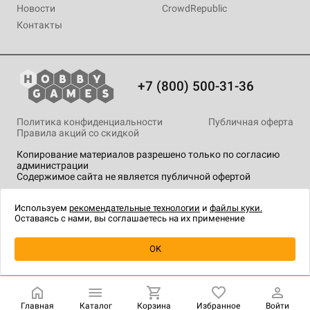
Новости
CrowdRepublic
Контакты
+7 (800) 500-31-36
Политика конфиденциальности
Публичная оферта
Правила акций со скидкой
Копирование материалов разрешено только по согласию
администрации
Содержимое сайта не является публичной офертой
На сайте Hobby Games применяются
рекомендательные
технологии
.
Используем
рекомендательные технологии
и
файлы куки.
Оставаясь с нами, вы соглашаетесь на их применение
Уведомить о наличии
OK
Главная
Каталог
Корзина
Избранное
Войти